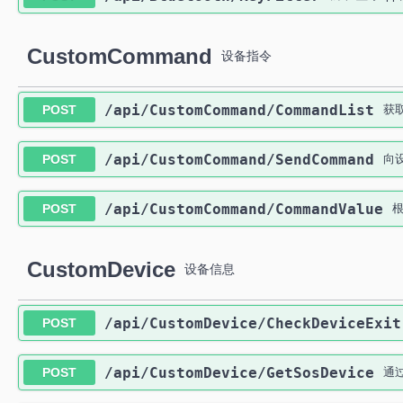
CustomCommand
设备指令
​/api​/CustomCommand​/CommandList
POST
获
​/api​/CustomCommand​/SendCommand
POST
向
​/api​/CustomCommand​/CommandValue
POST
CustomDevice
设备信息
​/api​/CustomDevice​/CheckDeviceExit
POST
​/api​/CustomDevice​/GetSosDevice
POST
通