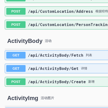
​/api​/CustomLocation​/Address
POST
根据经纬
​/api​/CustomLocation​/PersonTrackin
POST
ActivityBody
活动
​/api​/ActivityBody​/Fetch
GET
列表
​/api​/ActivityBody​/Get
GET
详情
​/api​/ActivityBody​/Create
POST
新增
ActivityImg
活动图片