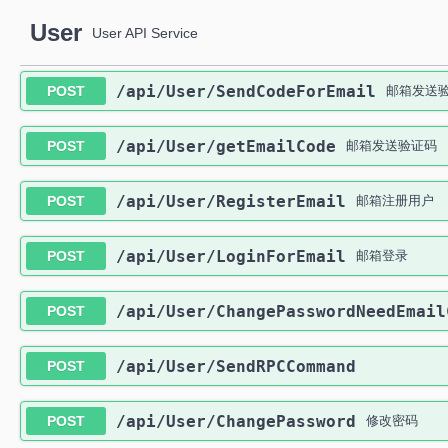
User
User API Service
​/api​/User​/SendCodeForEmail
POST
邮箱发送
​/api​/User​/getEmailCode
POST
邮箱发送验证码
​/api​/User​/RegisterEmail
POST
邮箱注册用户
​/api​/User​/LoginForEmail
POST
邮箱登录
​/api​/User​/ChangePasswordNeedEmai
POST
​/api​/User​/SendRPCCommand
POST
​/api​/User​/ChangePassword
POST
修改密码