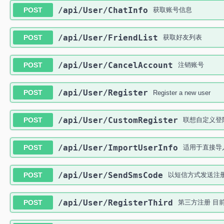
​/api​/User​/ChatInfo
POST
获取账号信息
​/api​/User​/FriendList
POST
获取好友列表
​/api​/User​/CancelAccount
POST
注销账号
​/api​/User​/Register
POST
Register a new user
​/api​/User​/CustomRegister
POST
联想自定义登
​/api​/User​/ImportUserInfo
POST
适用于直接导
​/api​/User​/SendSmsCode
POST
以短信方式发送注
​/api​/User​/RegisterThird
POST
第三方注册 目