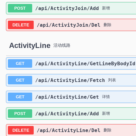
​/api​/ActivityJoin​/Add
POST
新增
​/api​/ActivityJoin​/Del
DELETE
删除
ActivityLine
活动线路
​/api​/ActivityLine​/GetLineByBodyId
GET
​/api​/ActivityLine​/Fetch
GET
列表
​/api​/ActivityLine​/Get
GET
详情
​/api​/ActivityLine​/Add
POST
新增
​/api​/ActivityLine​/Del
DELETE
删除