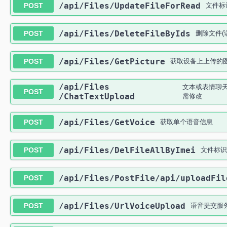
​/api​/Files​/UpdateFileForRead
POST
文件标
​/api​/Files​/DeleteFileByIds
POST
删除文件(
​/api​/Files​/GetPicture
POST
获取设备上上传的
​/api​/Files​
文本或表情聊天
POST
/ChatTextUpload
需修改
​/api​/Files​/GetVoice
POST
获取单个语音信息
​/api​/Files​/DelFileAllByImei
POST
文件标识
​/api​/Files​/PostFile​/api​/uploadFil
POST
​/api​/Files​/UrlVoiceUpload
POST
语音提交服