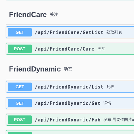
FriendCare
关注
​/api​/FriendCare​/GetList
GET
获取列表
​/api​/FriendCare​/Care
POST
关注
FriendDynamic
动态
​/api​/FriendDynamic​/List
GET
列表
​/api​/FriendDynamic​/Get
GET
详情
​/api​/FriendDynamic​/Fab
POST
发布 需要传图片u