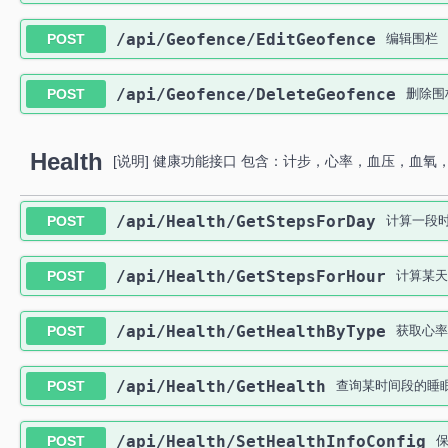
​/api​/Geofence​/EditGeofence
POST
编辑围栏
​/api​/Geofence​/DeleteGeofence
POST
删除围
Health
[说明] 健康功能接口 包含：计步，心率，血压，血氧，
​/api​/Health​/GetStepsForDay
POST
计算一段时
​/api​/Health​/GetStepsForHour
POST
计算某天
​/api​/Health​/GetHealthByType
POST
获取心率
​/api​/Health​/GetHealth
POST
查询某时间段的睡
​/api​/Health​/SetHealthInfoConfig
POST