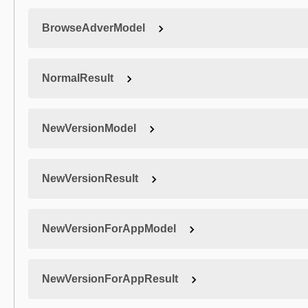
BrowseAdverModel
NormalResult
NewVersionModel
NewVersionResult
NewVersionForAppModel
NewVersionForAppResult