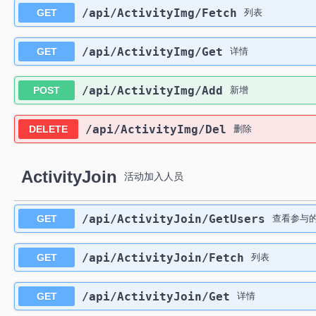
​/api​/ActivityImg​/Fetch
GET
列表
​/api​/ActivityImg​/Get
GET
详情
​/api​/ActivityImg​/Add
POST
新增
​/api​/ActivityImg​/Del
DELETE
删除
ActivityJoin
活动加入人员
​/api​/ActivityJoin​/GetUsers
GET
查看参与的
​/api​/ActivityJoin​/Fetch
GET
列表
​/api​/ActivityJoin​/Get
GET
详情