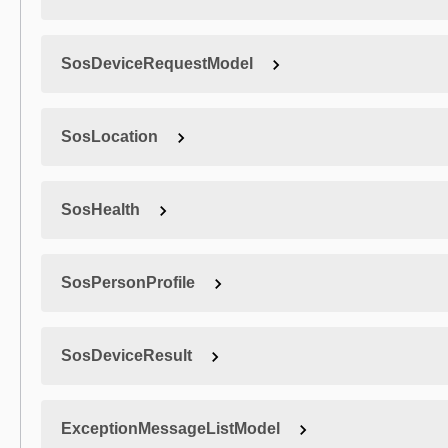
SosDeviceRequestModel
SosLocation
SosHealth
SosPersonProfile
SosDeviceResult
ExceptionMessageListModel