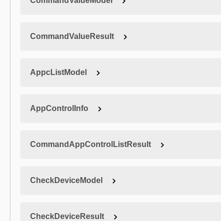
CommandValueModel
CommandValueResult
AppcListModel
AppControlInfo
CommandAppControlListResult
CheckDeviceModel
CheckDeviceResult