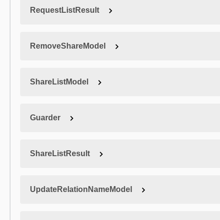
RequestListResult
RemoveShareModel
ShareListModel
Guarder
ShareListResult
UpdateRelationNameModel