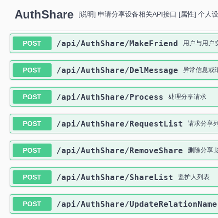
AuthShare
[说明] 申请分享设备相关API接口 [属性] 个人
​/api​/AuthShare​/MakeFriend
POST
用户与用户
​/api​/AuthShare​/DelMessage
POST
异常信息或请
​/api​/AuthShare​/Process
POST
处理分享请求
​/api​/AuthShare​/RequestList
POST
请求分享
​/api​/AuthShare​/RemoveShare
POST
删除分享,
​/api​/AuthShare​/ShareList
POST
监护人列表
​/api​/AuthShare​/UpdateRelationName
POST