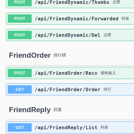
​/api​/FriendDynamic​/Thumbs
POST
点赞
​/api​/FriendDynamic​/Forwarded
POST
转发
​/api​/FriendDynamic​/Del
POST
点赞
FriendOrder
排行榜
​/api​/FriendOrder​/Recv
POST
接收输入
​/api​/FriendOrder​/Order
GET
排行
FriendReply
回复
​/api​/FriendReply​/List
GET
列表