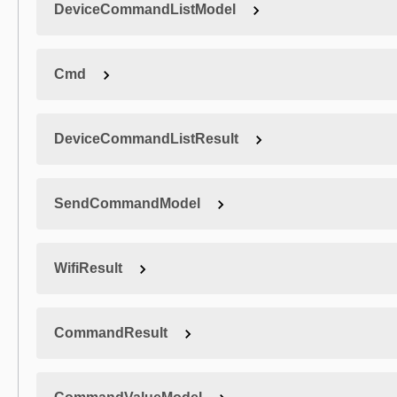
DeviceCommandListModel
Cmd
DeviceCommandListResult
SendCommandModel
WifiResult
CommandResult