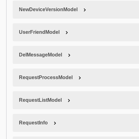
NewDeviceVersionModel
UserFriendModel
DelMessageModel
RequestProcessModel
RequestListModel
RequestInfo