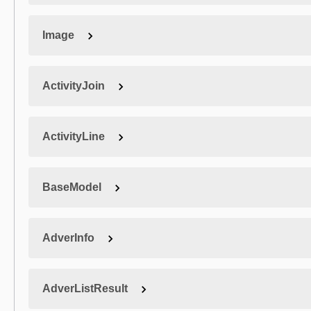
Image
ActivityJoin
ActivityLine
BaseModel
AdverInfo
AdverListResult