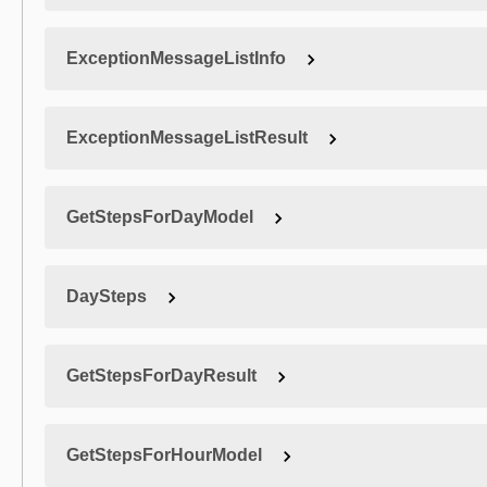
ExceptionMessageListInfo
ExceptionMessageListResult
GetStepsForDayModel
DaySteps
GetStepsForDayResult
GetStepsForHourModel