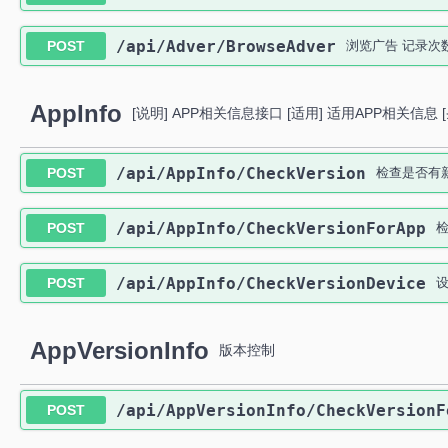
​/api​/Adver​/BrowseAdver
POST
浏览广告 记录次
AppInfo
[说明] APP相关信息接口 [适用] 适用APP相关信
​/api​/AppInfo​/CheckVersion
POST
检查是否有
​/api​/AppInfo​/CheckVersionForApp
POST
​/api​/AppInfo​/CheckVersionDevice
POST
AppVersionInfo
版本控制
​/api​/AppVersionInfo​/CheckVersion
POST