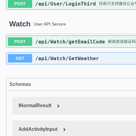
​/api​/User​/LoginThird
POST
目前只支持微信公众号O
Watch
User API Service
​/api​/Watch​/getEmailCode
POST
邮箱发送验证码
​/api​/Watch​/GetWeather
GET
Schemas
INormalResult
AddActivityInput