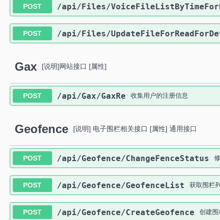
​/api​/Files​/VoiceFileListByTimeFo
POST
​/api​/Files​/UpdateFileForReadForD
POST
Gax
[说明]网站接口 [属性]
​/api​/Gax​/GaxRe
POST
收集用户的注册信息
Geofence
[说明] 电子围栏相关接口 [属性] 通用接口
​/api​/Geofence​/ChangeFenceStatus
POST
​/api​/Geofence​/GeofenceList
POST
获取围栏
​/api​/Geofence​/CreateGeofence
POST
创建围