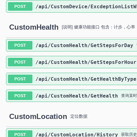
​/api​/CustomDevice​/ExcdeptionList
POST
CustomHealth
[说明] 健康功能接口 包含：计步，心率
​/api​/CustomHealth​/GetStepsForDay
POST
​/api​/CustomHealth​/GetStepsForHour
POST
​/api​/CustomHealth​/GetHealthByType
POST
​/api​/CustomHealth​/GetHealth
POST
查询某时
CustomLocation
定位数据
​/api​/CustomLocation​/History
POST
获取历史